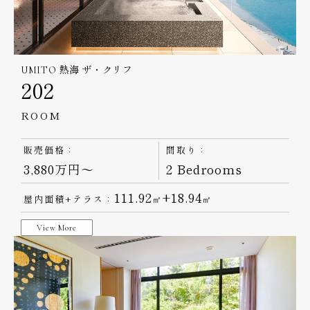
UMITO 熱海 ザ・クリフ
202
ROOM
販売価格：
間取り：
3,880万円～
2 Bedrooms
111.92
+18.94
屋内面積+テラス：
㎡
㎡
View More