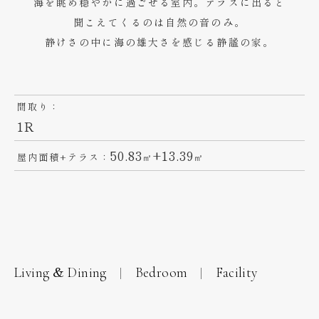
海を眺め穏やかに過ごせる室内。テラスに出ると
聞こえてくるのは自然の音のみ。
静けさの中に海の雄大さを感じる静謐の家。
間取り：
1R
50.83
+13.39
屋内面積+テラス：
㎡
㎡
Living & Dining
Bedroom
Facility