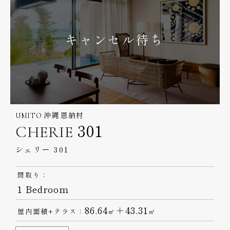
キャンセル待ち
UMITO 沖縄 恩納村
CHERIE 301
シェリー 301
間取り：
1 Bedroom
86.64
＋43.31
屋内面積+テラス：
㎡
㎡