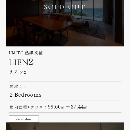
SOLD OUT
UMITO 熱海 別邸
LIEN2
リアン2
間取り：
2 Bedrooms
99.60
＋37.44
屋内面積+テラス：
㎡
㎡
View More