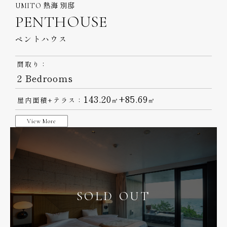
UMITO 熱海 別邸
PENTHOUSE
ペントハウス
間取り：
2 Bedrooms
143.20
+85.69
屋内面積+テラス：
㎡
㎡
View More
SOLD OUT