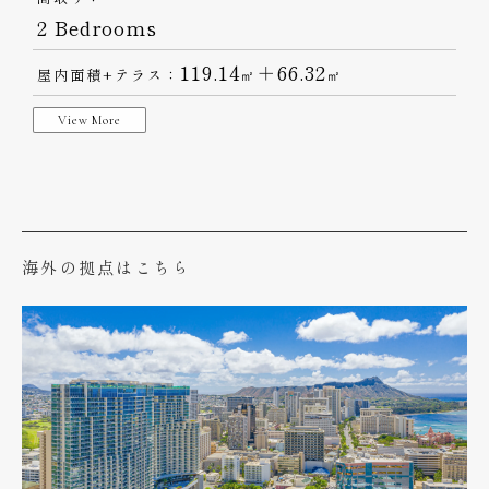
2 Bedrooms
119.14
＋66.32
屋内面積+テラス：
㎡
㎡
View More
海外の拠点はこちら