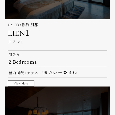
UMITO 熱海 別邸
LIEN1
リアン1
間取り：
2 Bedrooms
99.70
＋38.40
屋内面積+テラス：
㎡
㎡
View More