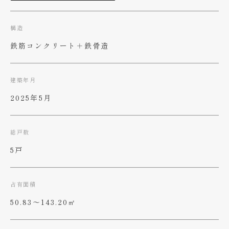
構造
鉄筋コンクリート＋鉄骨造
建築年月
2025年5月
総戸数
5戸
占有面積
50.83〜143.20㎡