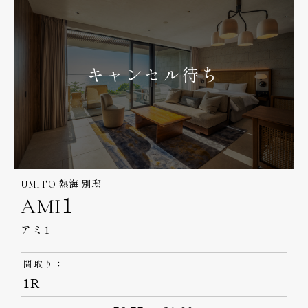
キャンセル待ち
UMITO 熱海 別邸
AMI1
アミ1
間取り：
1R