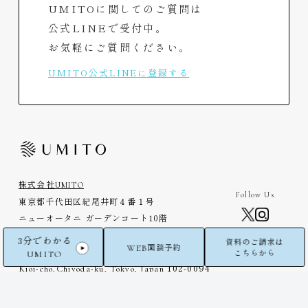
UMITOに関してのご質問は
公式LINEで受付中。
お気軽にご質問ください。
UMITO公式LINEに登録する
株式会社UMITO
Follow Us
東京都千代田区紀尾井町４番１号
ニューオータニ ガーデンコート10階
UMITO Co., Ltd
3分でわかる
資料のご請求は
WEB
面談予約
New Otani Garden Court
10
F,
4-1
UMITO
こちらから
Kioi-cho,Chiyoda-ku, Tokyo, Japan
102-0094