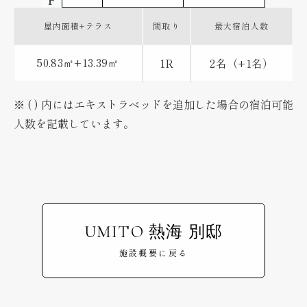
F
屋内面積+
テラス
間取り
最大宿泊人数
50.83
+13.39
1R
2名（+1名）
㎡
㎡
※ ( ) 内にはエキストラベッドを追加した場合の宿泊可能
人数を記載しています。
UMITO 熱海 別邸
施設概要に戻る