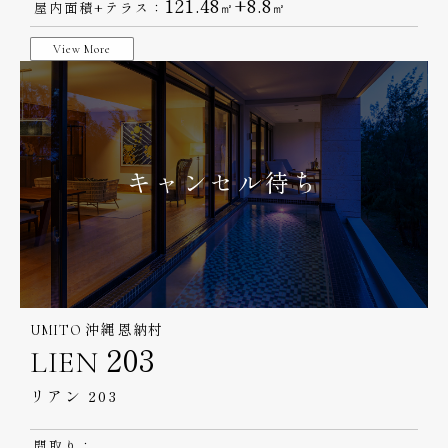
121.48
+8.8
屋内面積+テラス：
㎡
㎡
View More
キャンセル待ち
UMITO 沖縄 恩納村
LIEN 203
リアン 203
間取り：