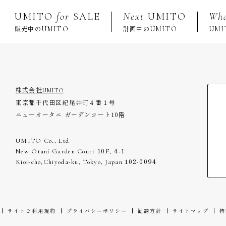
UMITO
for
SALE
Next
UMITO
Wha
UMITO
UMITO
UMI
販売中の
計画中の
株式会社UMITO
東京都千代田区紀尾井町４番１号
ニューオータニ ガーデンコート10階
UMITO Co., Ltd
New Otani Garden Court
10
F,
4-1
Kioi-cho,Chiyoda-ku, Tokyo, Japan
102-0094
サイトご利用規約
プライバシーポリシー
勧誘方針
サイトマップ
特