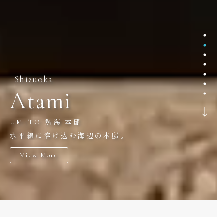
Shizuoka
Atami
UMITO 熱海 本邸
水平線に溶け込む海辺の本邸。
View More