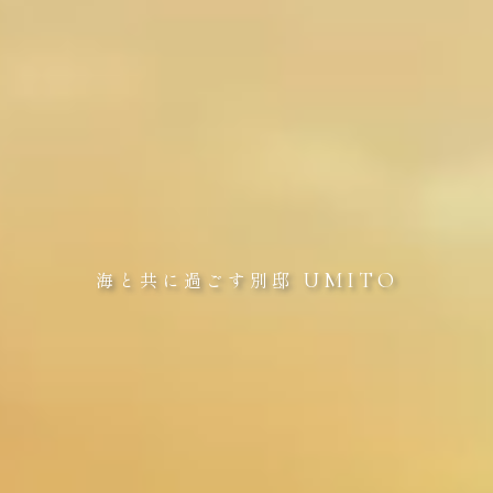
UMITO
海と共に過ごす別邸