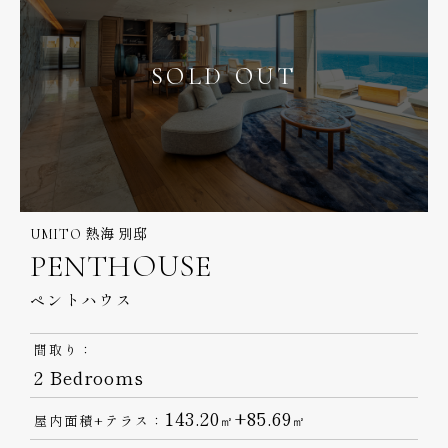
SOLD OUT
UMITO 熱海 別邸
PENTHOUSE
ペントハウス
間取り：
2 Bedrooms
143.20
+85.69
屋内面積+テラス：
㎡
㎡