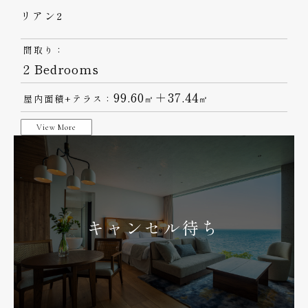
リアン2
間取り：
2 Bedrooms
99.60
＋37.44
屋内面積+テラス：
㎡
㎡
View More
キャンセル待ち