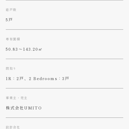
総戸数
5戸
専有面積
50.83〜143.20㎡
間取り
1R：2戸、2 Bedrooms：3戸
事業主・売主
株式会社UMITO
設計会社