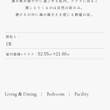
海を眺め穏やかに過ごせる室内。テラスに出ると
聞こえてくるのは自然の音のみ。
静けさの中に海の雄大さを感じる静謐の家。
間取り：
1R
52.55
+21.00
屋内面積+テラス：
㎡
㎡
Living & Dining
Bedroom
Facility