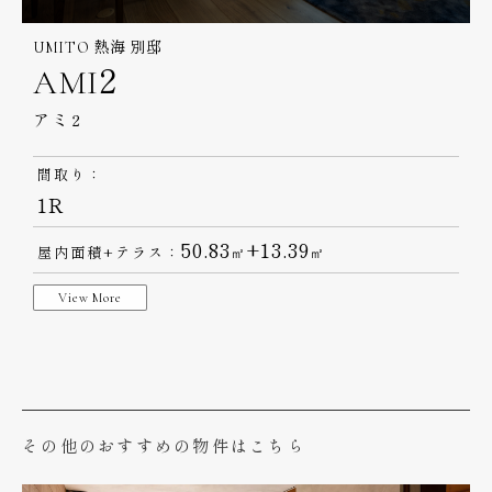
UMITO 熱海 別邸
AMI2
アミ2
間取り：
1R
50.83
+13.39
屋内面積+テラス：
㎡
㎡
View More
その他のおすすめの物件はこちら