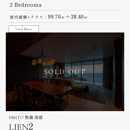
2 Bedrooms
99.70
＋38.40
屋内面積+テラス：
㎡
㎡
View More
SOLD OUT
UMITO 熱海 別邸
LIEN2