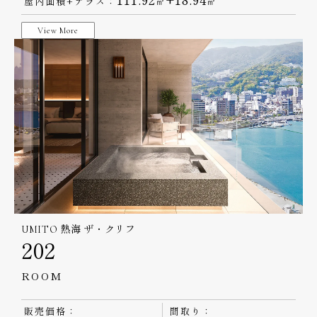
屋内面積+テラス：
㎡
㎡
View More
UMITO 熱海 ザ・クリフ
202
ROOM
販売価格：
間取り：