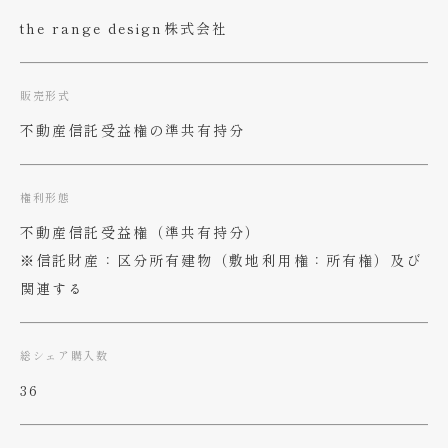
the range design株式会社
販売形式
不動産信託受益権の準共有持分
権利形態
不動産信託受益権（準共有持分）
※信託財産：区分所有建物（敷地利用権：所有権）​及び
関連する
総シェア購入数
36