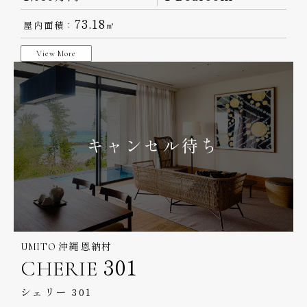
73.18
屋内面積：
㎡
View More
キャンセル待ち
UMITO 沖縄 恩納村
CHERIE 301
シェリー 301