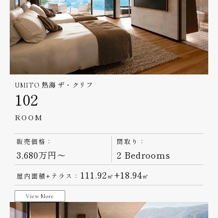
UMITO 熱海 ザ・クリフ
102
ROOM
販売価格：
間取り：
3,680万円～
2 Bedrooms
111.92
+18.94
屋内面積+テラス：
㎡
㎡
View More