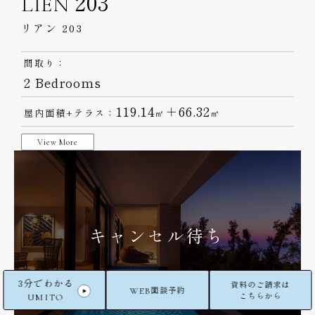
LIEN 203
リアン 203
間取り：
2 Bedrooms
119.14
＋66.32
屋内面積+テラス：
㎡
㎡
View More
キャンセル待ち
3分でわかる
資料のご請求は
WEB
面談予約
UMITO
こちらから