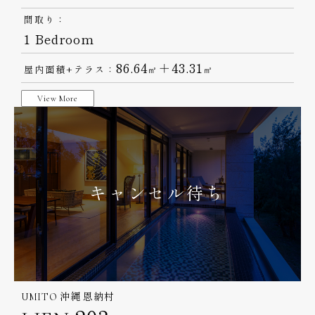
間取り：
1 Bedroom
86.64
＋43.31
屋内面積+テラス：
㎡
㎡
View More
キャンセル待ち
UMITO 沖縄 恩納村