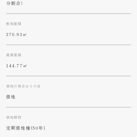
分割合）
敷地面積
370.93㎡
建築面積
144.77㎡
借地の場合はその旨
借地
借地期間
定期借地権(50年)