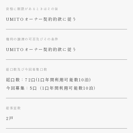
資格に制限があるときはその旨
UMITOオーナー契約約款に従う
権利の譲渡の可否及びその条件
UMITOオーナー契約約款に従う
総口数及び今回募集口数
総⼝数：72⼝(1⼝年間利⽤可能数10泊)
今回募集：5⼝（1⼝年間利⽤可能数10泊）
総客室数
2戸