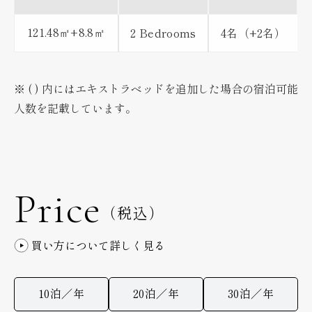
121.48
+8.8
2 Bedrooms
4名（+2名）
㎡
㎡
※ ( ) 内にはエキストラベッドを追加した場合の宿泊可能
人数を記載しています。
Price
（税込）
買い方について詳しく見る
10泊／年
20泊／年
30泊／年