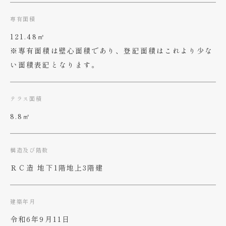
専有面積
121.48㎡
※専有面積は壁心面積であり、登記面積はこれより少な
い面積表記となります。
テラス面積
8.8㎡
構造及び階数
ＲＣ造 地下1階地上3階建
建築年月
令和6年9月11日