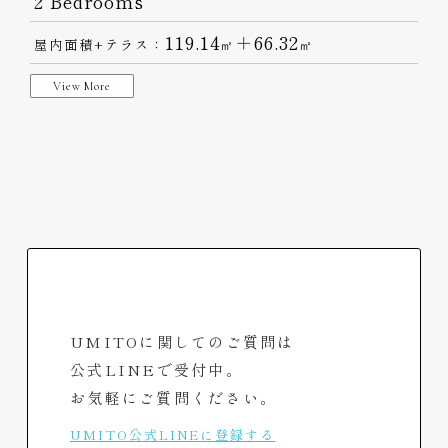
2 Bedrooms
119.14
＋66.32
屋内面積+テラス：
㎡
㎡
View More
UMITOに関してのご質問は
公式LINEで受付中。
お気軽にご質問ください。
UMITO公式LINEに登録する