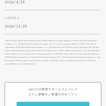
2026/4/25
次回更新日
2026/12/25
UMITO Hawaii and The Ritz-Carlton Residences Waikiki Beach are not owned, developed or sold by The Ritz-Carlton Hotel
Company, L.L.C., The Ritz-Carlton Development Company, Inc., or any of their respective affiliates. UMITO Hawaii has no
relationship with The Ritz-Carlton Hotel company, L.L.C., The Ritz-Carlton Club, The Ritz-Carlton Destination Club, The Ritz-
Carlton Club Membership Program, The Cobalt Travel Company, LLC, or The Lion & Crown Travel Co., LLC. The Ritz-Carlton
Hotel Company, L.L.C. has granted a license allowing certain use of The Ritz-Carlton marks in connection with the marketing of
UMITO Hawaii interests, however The Ritz-Carlton Hotel Company, L.L.C., The Ritz-Carlton Development Company, Inc., and
their respective affiliates make no representations, warranties, or guaranties, express or implied, with respect to information
contained herein or in any other materials.
UMITOの物件やサービスについて
さらに詳細をご希望の方はこちら