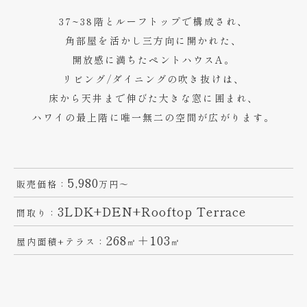
37~38階とルーフトップで構成され、
角部屋を活かし三方向に開かれた、
開放感に満ちたペントハウスA。
リビング/ダイニングの吹き抜けは、
床から天井まで伸びた大きな窓に囲まれ、
ハワイの最上階に唯一無二の空間が広がります。
5,980
販売価格：
万円〜
3LDK+DEN+Rooftop Terrace
間取り：
268
＋103
屋内面積+テラス：
㎡
㎡