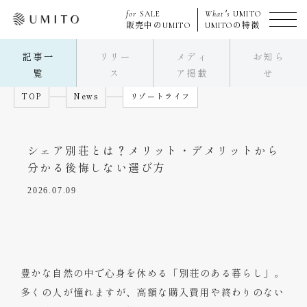
for
SALE
What's
UMITO
販売中の
UMITO
UMITO
の特徴
記事一
リリー
メディ
お知ら
覧
ス
ア掲載
せ
TOP
News
リゾートライフ
シェア別荘とは？
メリット・デメリットから
分かる後悔しない選び方
2026.07.09
豊かな自然の中で心身を休める「別荘のある暮らし」。
多くの人が憧れますが、高額な購入費用や終わりのない