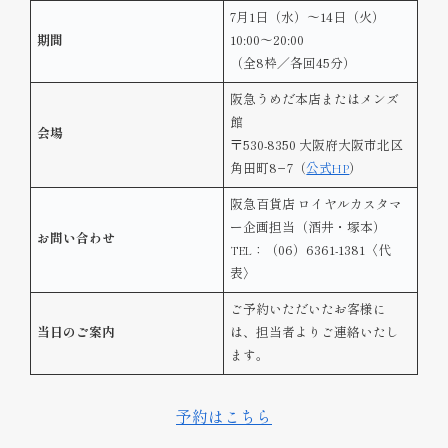
7月1日（水）～14日（火）
期間
10:00～20:00
（全8枠／各回45分）
阪急うめだ本店またはメンズ
館
会場
〒530-8350 大阪府大阪市北区
角田町8−7（
公式HP
）
阪急百貨店 ロイヤルカスタマ
ー企画担当（酒井・塚本）
お問い合わせ
TEL：（06）6361-1381〈代
表〉
ご予約いただいたお客様に
当日のご案内
は、担当者よりご連絡いたし
ます。
予約はこちら