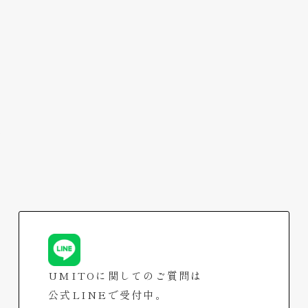
NIKKEI The STYLEの一面広告にUMITOが掲載
されました
2026.07.26
UMITOに関してのご質問は
公式LINEで受付中。