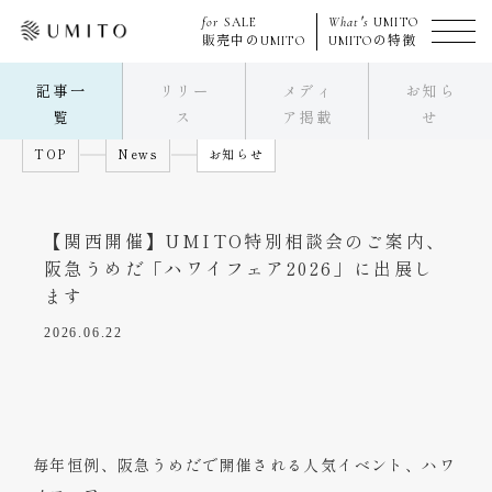
for
SALE
What's
UMITO
販売中の
UMITO
UMITO
の特徴
記事一
リリー
メディ
お知ら
覧
ス
ア掲載
せ
TOP
News
お知らせ
【関西開催】UMITO特別相談会のご案内、
阪急うめだ「ハワイフェア2026」に出展し
ます
2026.06.22
毎年恒例、阪急うめだで開催される人気イベント、ハワ